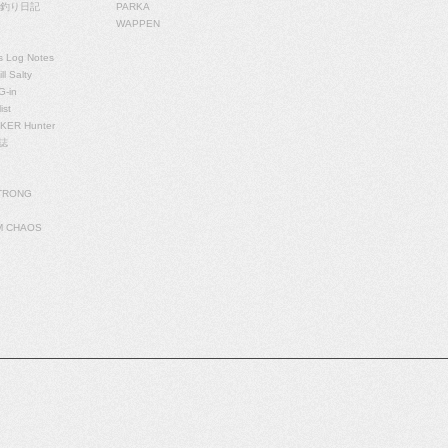
の釣り日記
PARKA
WAPPEN
s Log Notes
ll Salty
G-in
ist
NKER Hunter
誌
TRONG
M CHAOS