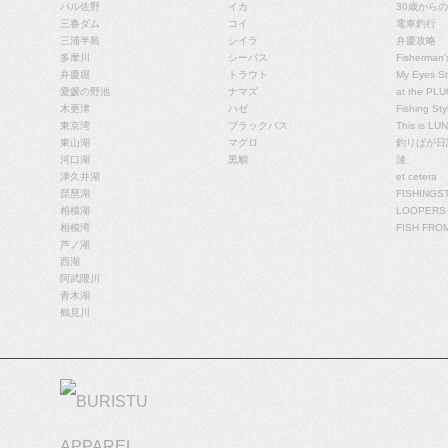
パル佐野
イカ
30歳から
三春ダム
コイ
電車釣行
三浦半島
シイラ
弁慶攻略
多摩川
シーバス
Fisherman'
弁慶堀
トラウト
My Eyes Sti
愛媛の野池
ナマズ
at the PLU
木更津
ハゼ
Fishing Styl
東京湾
ブラックバス
This is LU
東山湖
マグロ
釣りばが日
河口湖
黒鯛
漣
津久井湖
et cetera
琵琶湖
FISHINGS
相模湖
LOOPERS
相模湾
FISH FRO
芦ノ湖
西湖
阿武隈川
青木湖
鶴見川