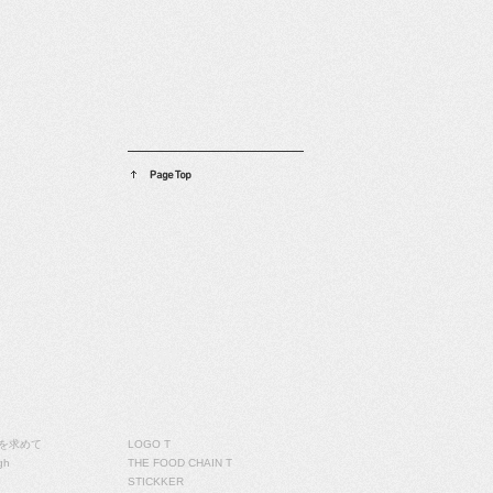
STORE
ストア
を求めて
LOGO T
gh
THE FOOD CHAIN T
STICKKER