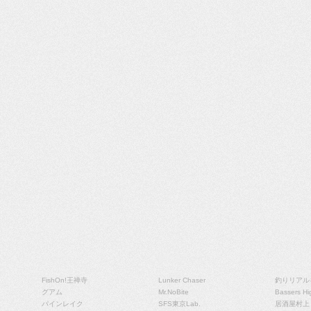
COLUMN
BLOG
エリア
釣行記
ブログ
FishOn!王禅寺
Lunker Chaser
釣りリアル
グアム
Mr.NoBite
Bassers Hi
パインレイク
SFS東京Lab.
居酒屋村上