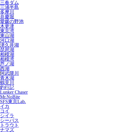
三春ダム
三浦半島
多摩川
弁慶堀
愛媛の野池
木更津
東京湾
東山湖
河口湖
津久井湖
琵琶湖
相模湖
相模湾
芦ノ湖
西湖
阿武隈川
青木湖
鶴見川
釣行記
Lunker Chaser
Mr.NoBite
SFS東京Lab.
イカ
コイ
シイラ
シーバス
トラウト
ナマズ