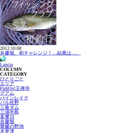
2012.10.08
弁慶堀、初チャレンジ！…結果は…。
Lancia
COLUMN
CATEGORY
ひとりごと
エリア
FishOn!王禅寺
グアム
パインレイク
パル佐野
三春ダム
三浦半島
多摩川
弁慶堀
愛媛の野池
木更津