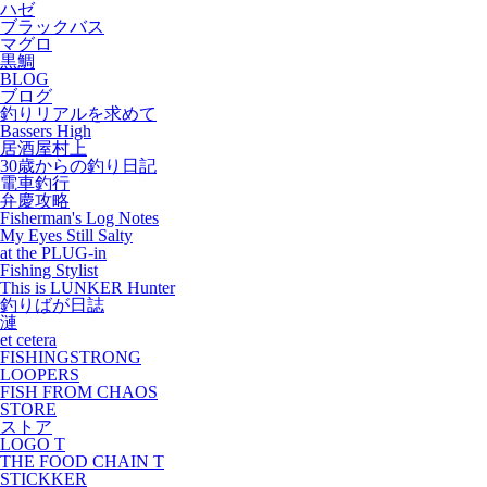
ハゼ
ブラックバス
マグロ
黒鯛
BLOG
ブログ
釣りリアルを求めて
Bassers High
居酒屋村上
30歳からの釣り日記
電車釣行
弁慶攻略
Fisherman's Log Notes
My Eyes Still Salty
at the PLUG-in
Fishing Stylist
This is LUNKER Hunter
釣りばが日誌
漣
et cetera
FISHINGSTRONG
LOOPERS
FISH FROM CHAOS
STORE
ストア
LOGO T
THE FOOD CHAIN T
STICKKER