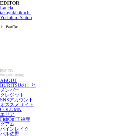
EDITOR
Lancia
takayukikikuchi
Yoshihiro Saitoh
ABOUT
BURITSUのこと
メンバー
クレジット
SNSアカウント
オススメサイト
COLUMN
エリア
FishOn!王禅寺
グアム
パインレイク
パル佐野