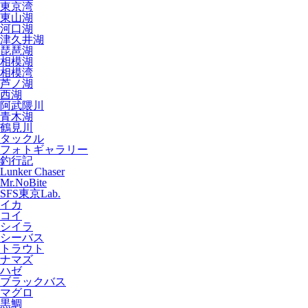
東京湾
東山湖
河口湖
津久井湖
琵琶湖
相模湖
相模湾
芦ノ湖
西湖
阿武隈川
青木湖
鶴見川
タックル
フォトギャラリー
釣行記
Lunker Chaser
Mr.NoBite
SFS東京Lab.
イカ
コイ
シイラ
シーバス
トラウト
ナマズ
ハゼ
ブラックバス
マグロ
黒鯛